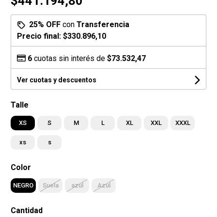
$441.194,80
25% OFF
con
Transferencia
Precio final:
$330.896,10
6
cuotas sin interés de
$73.532,47
Ver cuotas y descuentos
Talle
XS
S
M
L
XL
XXL
XXXL
xs
s
Color
NEGRO
Suela
azul
Azul
Cantidad