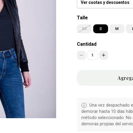
Ver cuotas y descuentos
Talle
XS
S
M
Cantidad
1
Agrega
Una vez despachado el
demorar hasta 10 días hábi
método seleccionado. No 
demoras propias del servic