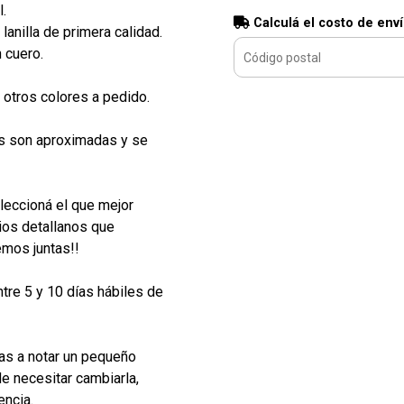
.
Calculá el costo de env
 lanilla de primera calidad.
 cuero.
.
 otros colores a pedido.
es son aproximadas y se
eleccioná el que mejor
ios detallanos que
emos juntas!!
re 5 y 10 días hábiles de
 vas a notar un pequeño
de necesitar cambiarla,
encia.