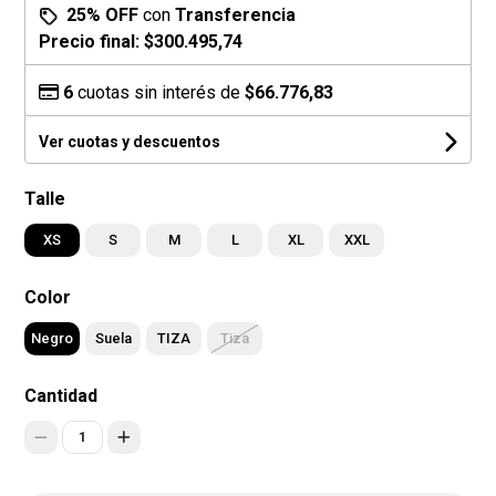
25% OFF
con
Transferencia
Precio final:
$300.495,74
6
cuotas sin interés de
$66.776,83
Ver cuotas y descuentos
Talle
XS
S
M
L
XL
XXL
Color
Negro
Suela
TIZA
Tiza
Cantidad
1